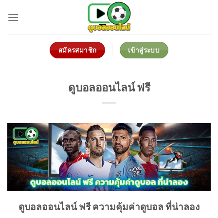
Skip
to
content
สมัครสมาชิก
เข้าสู่ระบบ
ดูบอลออนไลน์ ฟรี
ดูบอลออนไลน์ ฟรี ความคุ้มค่าดูบอล ที่น่าลอง