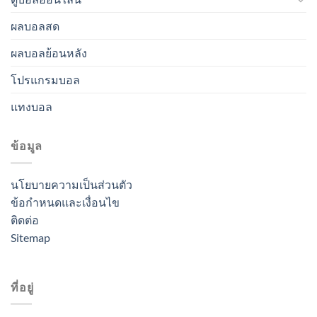
ผลบอลสด
ผลบอลย้อนหลัง
โปรแกรมบอล
แทงบอล
ข้อมูล
นโยบายความเป็นส่วนตัว
ข้อกำหนดและเงื่อนไข
ติดต่อ
Sitemap
ที่อยู่