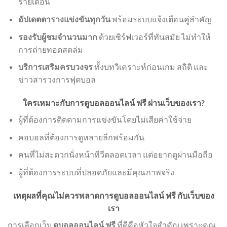
รายเดือน
อัปเดตตารางแข่งขันทุกวัน
พร้อมระบบแจ้งเตือนคู่สำคัญ
รองรับผู้ชมจำนวนมาก
ด้วยเซิร์ฟเวอร์ที่ทันสมัย ไม่ทำให้
การถ่ายทอดสดล่ม
บริการเสริมครบวงจร
ทั้งบทวิเคราะห์ก่อนเกม สถิติ และ
ข่าวสารวงการฟุตบอล
ใครเหมาะกับการดูบอลออนไลน์ ฟรี ผ่านเว็บของเรา?
ผู้ที่ต้องการติดตามการแข่งขันโดยไม่เสียค่าใช้จ่าย
คอบอลที่ต้องการดูหลายลีกพร้อมกัน
คนที่ไม่สะดวกนั่งหน้าทีวีตลอดเวลา แต่อยากดูผ่านมือถือ
ผู้ที่ต้องการระบบที่ปลอดภัยและมีคุณภาพจริง
เหตุผลที่คุณไม่ควรพลาดการดูบอลออนไลน์ ฟรี กับเว็บของ
เรา
การเลือกเว็บ
ดูบอลออนไลน์ ฟรี
ที่ดีคือหัวใจสำคัญ เพราะคุณ